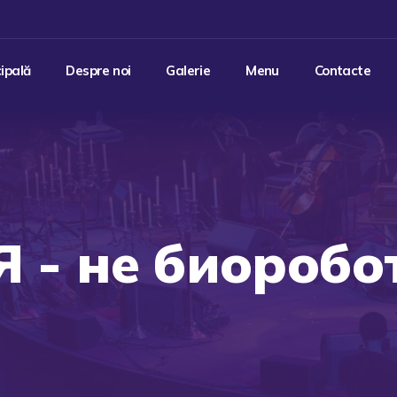
cipală
Despre noi
Galerie
Menu
Contacte
Я - не биоробо