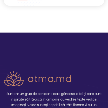
Suntem un grup de persoane care gândesc la fel și care sunt
inspirate să trăiască în armonie cu vechile texte vedice.
Imaginați-vă că sunteți capabili să trăiți fiecare zi cu un