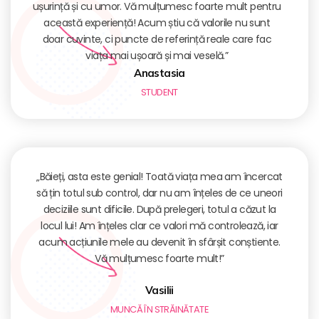
ușurință și cu umor. Vă mulțumesc foarte mult pentru
această experiență! Acum știu că valorile nu sunt
doar cuvinte, ci puncte de referință reale care fac
viața mai ușoară și mai veselă.”
Anastasia
STUDENT
„Băieți, asta este genial! Toată viața mea am încercat
să țin totul sub control, dar nu am înțeles de ce uneori
deciziile sunt dificile. După prelegeri, totul a căzut la
locul lui! Am înțeles clar ce valori mă controlează, iar
acum acțiunile mele au devenit în sfârșit conștiente.
Vă mulțumesc foarte mult!”
Vasilii
MUNCĂ ÎN STRĂINĂTATE