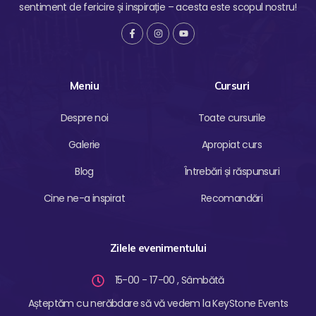
sentiment de fericire și inspirație – acesta este scopul nostru!
F
I
Y
a
n
o
c
s
u
e
t
t
b
a
u
o
g
b
Meniu
Cursuri
o
r
e
k
a
-
m
f
Despre noi
Toate cursurile
Galerie
Apropiat curs
Blog
Întrebări și răspunsuri
Cine ne-a inspirat
Recomandări
Zilele evenimentului
15-00 - 17-00 , Sâmbătă
Așteptăm cu nerăbdare să vă vedem la KeyStone Events