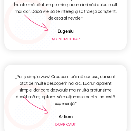
Înainte mă căutam pe mine, acum îmi văd calea mult
mai clar. Dacă vrei să te înțelegi și să trăiești conștient,
de asta ai nevoie!”
Eugeniu
AGENT IMOBILIAR
„Pur și simplu wow! Credeam că mă cunosc, dar sunt
atât de multe descoperiri noi aici. Lucruri aparent
simple, dar care dezvăluie mai multă profunzime
decât mă așteptam. Vă mulțumesc pentru această
experiență.”
Artiom
DOAR CAUT